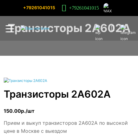
+79261041015
+79261041015
Транзисторы 2А602А
Транзисторы 2А602А
150.00р./шт
Прием и выкуп транзисторов 2А602А по высокой
цене в Москве с выездом