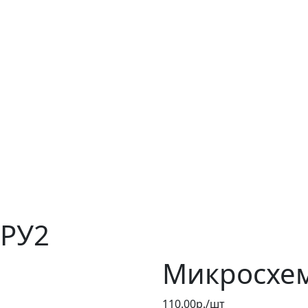
4РУ2
Микросхе
110.00р./шт