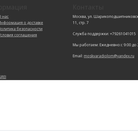
ормация
Контакты
О нас
Москва, ул. Шарикоподшипниковска
Информация о доставке
11, стр. 7
Политика безопасности
Служба поддержки: +79261041015
Условия соглашения
Мы работаем: Ежедневно:с 9:00 до 
Email:
moskvaradiolom@yandex.ru
GREI