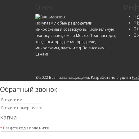
О нас
Инф
Покупаем любые радиодетали,
микросхемы и советскую вычислительную
технику с выездом по Москве Транзисторы,
конденсаторы, резисторы, реле,
микросхемы, платы и т.д. По высоким
ценам!
© 2022 Все права защищены. Разработано студией
FLE
Обратный звонок
Капча
Введите код в поле ниже