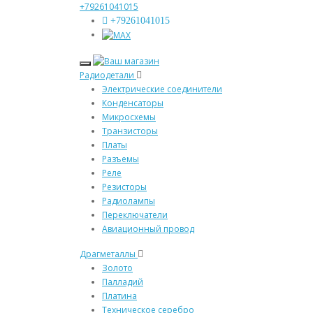
+79261041015
+79261041015
Радиодетали
Электрические соединители
Конденсаторы
Микросхемы
Транзисторы
Платы
Разъемы
Реле
Резисторы
Радиолампы
Переключатели
Авиационный провод
Драгметаллы
Золото
Палладий
Платина
Техническое серебро