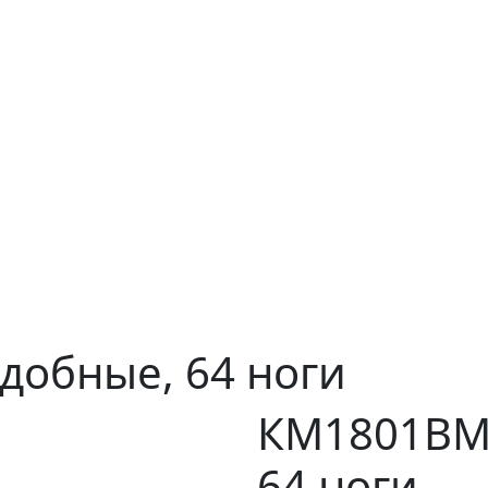
добные, 64 ноги
КМ1801ВМ3
64 ноги