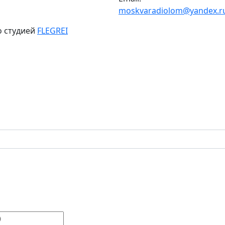
moskvaradiolom@yandex.r
о студией
FLEGREI