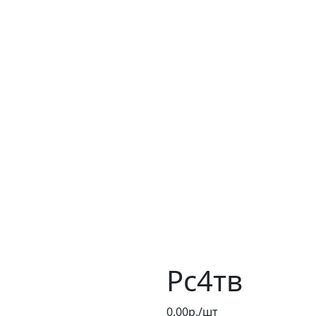
Рс4тв
0.00р./шт