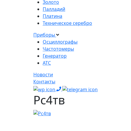
Золото
Палладий
Платина
Техническое серебро
Приборы
Осциллографы
Частотомеры
Генератор
АТС
Новости
Контакты
Рс4тв