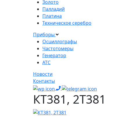
Золото
Палладий
Платина
Техническое серебро
Приборы
Осциллографы
Частотомеры
Генератор
АТС
Новости
Контакты
КТ381, 2Т381