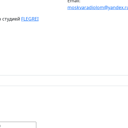
Email:
moskvaradiolom@yandex.r
о студией
FLEGREI