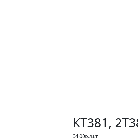
КТ381, 2Т3
34.00р./шт